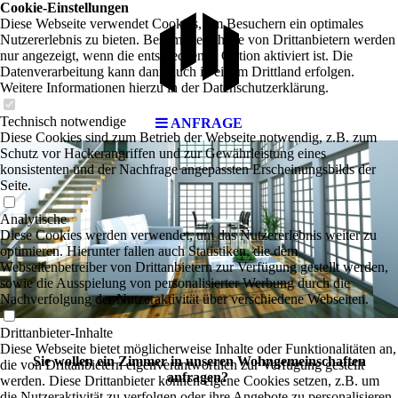
Cookie-Einstellungen
Diese Webseite verwendet Cookies, um Besuchern ein optimales
Nutzererlebnis zu bieten. Bestimmte Inhalte von Drittanbietern werden
nur angezeigt, wenn die entsprechende Option aktiviert ist. Die
Datenverarbeitung kann dann auch in einem Drittland erfolgen.
Weitere Informationen hierzu in der Datenschutzerklärung.
Technisch notwendige
ANFRAGE
Diese Cookies sind zum Betrieb der Webseite notwendig, z.B. zum
Schutz vor Hackerangriffen und zur Gewährleistung eines
konsistenten und der Nachfrage angepassten Erscheinungsbilds der
Seite.
Analytische
Diese Cookies werden verwendet, um das Nutzererlebnis weiter zu
optimieren. Hierunter fallen auch Statistiken, die dem
Webseitenbetreiber von Drittanbietern zur Verfügung gestellt werden,
sowie die Ausspielung von personalisierter Werbung durch die
Nachverfolgung der Nutzeraktivität über verschiedene Webseiten.
Drittanbieter-Inhalte
Diese Webseite bietet möglicherweise Inhalte oder Funktionalitäten an,
Sie wollen ein Zimmer in unseren Wohngemeinschaften
die von Drittanbietern eigenverantwortlich zur Verfügung gestellt
anfragen?
werden. Diese Drittanbieter können eigene Cookies setzen, z.B. um
die Nutzeraktivität zu verfolgen oder ihre Angebote zu personalisieren